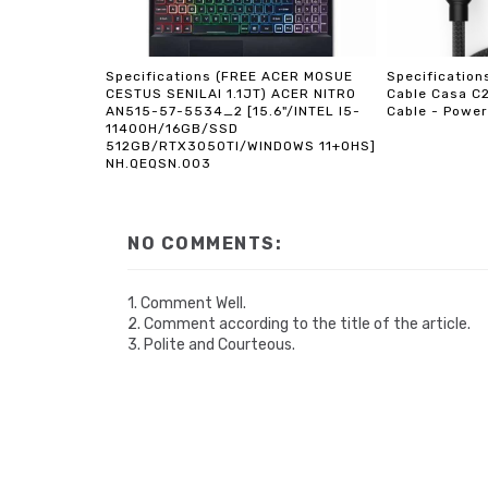
Specifications (FREE ACER MOSUE
Specificatio
CESTUS SENILAI 1.1JT) ACER NITRO
Cable Casa C
AN515-57-5534_2 [15.6"/INTEL I5-
Cable - Power
11400H/16GB/SSD
512GB/RTX3050TI/WINDOWS 11+OHS]
NH.QEQSN.003
NO COMMENTS:
1. Comment Well.
2. Comment according to the title of the article.
3. Polite and Courteous.