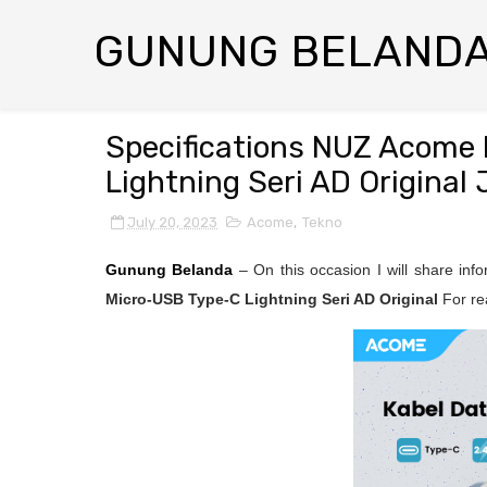
GUNUNG BELAND
Specifications NUZ Acome
Lightning Seri AD Original 
July 20, 2023
Acome
,
Tekno
Gunung Belanda
– On this occasion I will share inf
Micro-USB Type-C Lightning Seri AD Original
For re