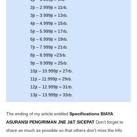
2jt – 2.999jt = 11rb.
3jt – 3.999jt = 13rb.
4jt – 4.999jt = 15rb.
5jt – 5.999jt = 17rb.
6jt – 6.999jt = 19rb.
7jt – 7.999jt = 21rb.
8jt – 8.999jt =23rb.
9jt – 9.999jt = 25rb.
10jt – 10.999jt = 27rb.
11jt – 11.999jt = 29rb.
12jt – 12.999jt = 31rb.
13jt – 13.999jt = 33rb.
The ending of my article entitled
Specifications BIAYA
ASURANSI PENGIRIMAN JNE J&T SICEPAT
Don’t forget to
share as much as possible so that others don’t miss the info