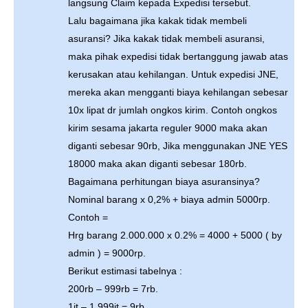
langsung Claim kepada Expedisi tersebut.
Lalu bagaimana jika kakak tidak membeli
asuransi? Jika kakak tidak membeli asuransi,
maka pihak expedisi tidak bertanggung jawab atas
kerusakan atau kehilangan. Untuk expedisi JNE,
mereka akan mengganti biaya kehilangan sebesar
10x lipat dr jumlah ongkos kirim. Contoh ongkos
kirim sesama jakarta reguler 9000 maka akan
diganti sebesar 90rb, Jika menggunakan JNE YES
18000 maka akan diganti sebesar 180rb.
Bagaimana perhitungan biaya asuransinya?
Nominal barang x 0,2% + biaya admin 5000rp.
Contoh =
Hrg barang 2.000.000 x 0.2% = 4000 + 5000 ( by
admin ) = 9000rp.
Berikut estimasi tabelnya :
200rb – 999rb = 7rb.
1jt – 1.999jt = 9rb.