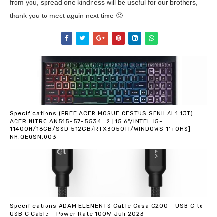
from you, spread one kindness will be useful for our brothers,
thank you to meet again next time 🙂
Specifications (FREE ACER MOSUE CESTUS SENILAI 1.1JT)
ACER NITRO AN515-57-5534_2 [15.6"/INTEL I5-
11400H/16GB/SSD 512GB/RTX3050TI/WINDOWS 11+OHS]
NH.QEQSN.003
Specifications ADAM ELEMENTS Cable Casa C200 - USB C to
USB C Cable - Power Rate 100W Juli 2023