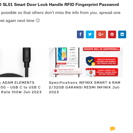
O SL01 Smart Door Lock Handle RFID Fingerprint Password
 possible so that others don’t miss the info from you, spread one
eet again next time 🙂
ns ADAM ELEMENTS
Specifications INFINIX SMART 6 RAM
200 - USB C to USB C
2/32GB GARANSI RESMI INFINIX Juli
 Rate 100W Juli 2023
2023