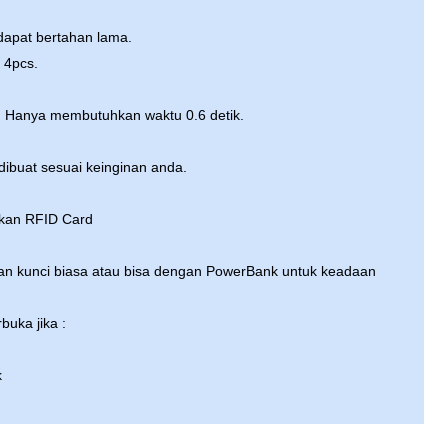
 dapat bertahan lama.
 4pcs.
. Hanya membutuhkan waktu 0.6 detik.
ibuat sesuai keinginan anda.
an RFID Card
ngan kunci biasa atau bisa dengan PowerBank untuk keadaan
buka jika :
k