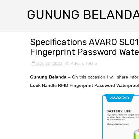
GUNUNG BELAND
Specifications AVARO SL01
Fingerprint Password Wate
July 28, 2023
Advan
,
Tekno
Gunung Belanda
– On this occasion I will share inf
Lock Handle RFID Fingerprint Password Waterproo