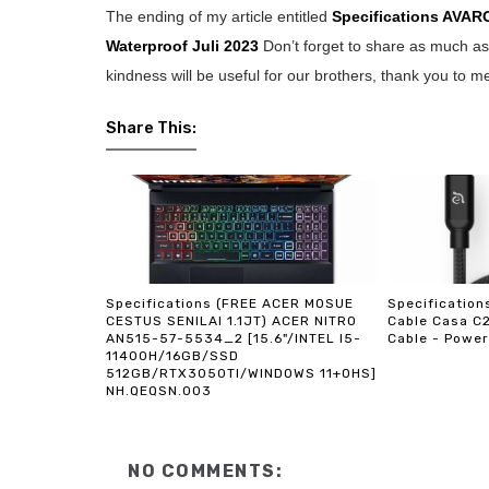
The ending of my article entitled
Specifications AVAR
Waterproof
Juli 2023
Don’t forget to share as much as
kindness will be useful for our brothers, thank you to m
Share This:
Specifications (FREE ACER MOSUE
Specificatio
CESTUS SENILAI 1.1JT) ACER NITRO
Cable Casa C
AN515-57-5534_2 [15.6"/INTEL I5-
Cable - Power
11400H/16GB/SSD
512GB/RTX3050TI/WINDOWS 11+OHS]
NH.QEQSN.003
NO COMMENTS: