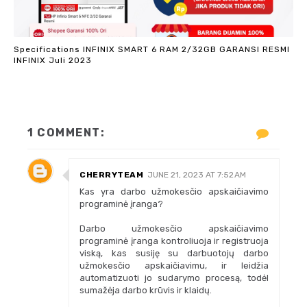
Specifications INFINIX SMART 6 RAM 2/32GB GARANSI RESMI
INFINIX Juli 2023
1 COMMENT:
CHERRYTEAM
JUNE 21, 2023 AT 7:52 AM
Kas yra darbo užmokesčio apskaičiavimo
programinė įranga?
Darbo užmokesčio apskaičiavimo
programinė įranga kontroliuoja ir registruoja
viską, kas susiję su darbuotojų darbo
užmokesčio apskaičiavimu, ir leidžia
automatizuoti jo sudarymo procesą, todėl
sumažėja darbo krūvis ir klaidų.