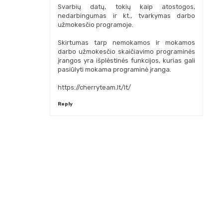
Svarbių datų, tokių kaip atostogos,
nedarbingumas ir kt., tvarkymas darbo
užmokesčio programoje.
Skirtumas tarp nemokamos ir mokamos
darbo užmokesčio skaičiavimo programinės
įrangos yra išplėstinės funkcijos, kurias gali
pasiūlyti mokama programinė įranga.
https://cherryteam.lt/lt/
Reply