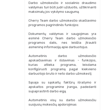
Darbo užmokesčio ir socialinio draudimo
valdymas turi būti judri užduotis, užtikrinanti
maksimalų jos vykdymo saugumą.
Cherry Team darbo užmokesčio skaičiavimo
programos pagrindinės funkcijos:
Dokumentų valdymas ir saugojimas yra
esminė Cherry Team darbo užmokesčio
programos dalis, nes leidžia įtraukti
asmeninę informaciją apie darbuotojus.
Automatinis darbo užmokesčio
apskaičiavimas ir išdavimas - funkcijos,
kurias atlieka programa, leisdama
konfigūruoti programą pagal kiekvieno
darbuotojo bruto ir neto darbo užmokestį.
Sąsaja su sąskaitų faktūrų išrašymo ir
apskaitos programine įranga, padedanti
supaprastinti darbo eigą.
Automatinis visų su darbo užmokesčiu
susijusių mokesčių apdorojimas