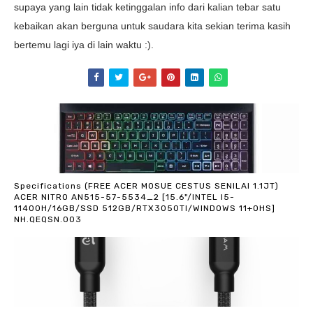
supaya yang lain tidak ketinggalan info dari kalian tebar satu
kebaikan akan berguna untuk saudara kita sekian terima kasih
bertemu lagi iya di lain waktu :).
Specifications (FREE ACER MOSUE CESTUS SENILAI 1.1JT)
ACER NITRO AN515-57-5534_2 [15.6"/INTEL I5-
11400H/16GB/SSD 512GB/RTX3050TI/WINDOWS 11+OHS]
NH.QEQSN.003