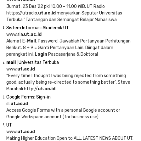
Jumat, 23 Des’22 pkl 10.00 – 11.00 WIB, UT Radio
https://utradio.
ut.ac.id
menyiarkan Seputar Universitas
Terbuka “Tantangan dan Semangat Belajar Mahasiswa …
Sistem Informasi Akademik UT
www.sia.
ut.ac.id
Alamat E-
Mail
. Password. Jawablah Pertanyaan Perhitungan
Berikut. 8 + 9 = Ganti Pertanyaan Lain. Diingat dalam
perangkat ini.
Login
Pascasarjana & Doktoral
mail
| Universitas Terbuka
www.
ut.ac.id
“Every time I thought I was being rejected from something
good, actually being re-directed to something better”. Steve
Maraboli http://
ut.ac.id
…
Google Forms: Sign-in
sl.
ut.ac.id
Access Google Forms with a personal Google account or
Google Workspace account (for business use).
UT
www.
ut.ac.id
Making Higher Education Open to ALL. LATEST NEWS ABOUT UT.