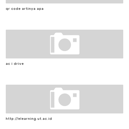
qr code artinya apa
ac i drive
http://elearning.ut.ac.id