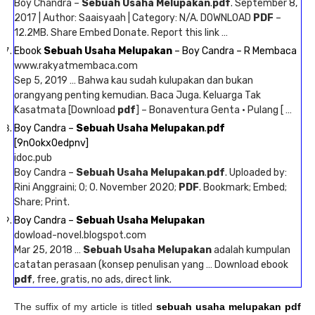
Boy Chandra –
Sebuah Usaha Melupakan
.
pdf
. September 8,
2017 | Author: Saaisyaah | Category: N/A. DOWNLOAD
PDF
–
12.2MB. Share Embed Donate. Report this link …
Ebook
Sebuah Usaha Melupakan
– Boy Candra – R Membaca
www.rakyatmembaca.com
Sep 5, 2019 … Bahwa kau sudah kulupakan dan bukan
orangyang penting kemudian. Baca Juga. Keluarga Tak
Kasatmata [Download
pdf
] – Bonaventura Genta · Pulang [ …
Boy Candra –
Sebuah Usaha Melupakan
.
pdf
[9n0okx0edpnv]
idoc.pub
Boy Candra –
Sebuah Usaha Melupakan
.
pdf
. Uploaded by:
Rini Anggraini; 0; 0. November 2020;
PDF
. Bookmark; Embed;
Share; Print.
Boy Candra –
Sebuah Usaha Melupakan
dowload-novel.blogspot.com
Mar 25, 2018 …
Sebuah Usaha Melupakan
adalah kumpulan
catatan perasaan (konsep penulisan yang … Download ebook
pdf
, free, gratis, no ads, direct link.
The suffix of my article is titled
sebuah usaha melupakan pdf