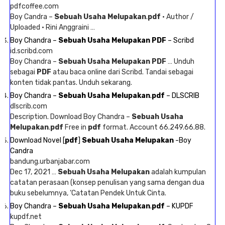
pdfcoffee.com
Boy Candra –
Sebuah Usaha Melupakan
.
pdf
· Author /
Uploaded · Rini Anggraini …
Boy Chandra –
Sebuah Usaha Melupakan PDF
– Scribd
id.scribd.com
Boy Chandra –
Sebuah Usaha Melupakan PDF
… Unduh
sebagai
PDF
atau baca online dari Scribd. Tandai sebagai
konten tidak pantas. Unduh sekarang.
Boy Chandra –
Sebuah Usaha Melupakan
.
pdf
– DLSCRIB
dlscrib.com
Description. Download Boy Chandra –
Sebuah Usaha
Melupakan
.
pdf
Free in
pdf
format. Account 66.249.66.88.
Download Novel [
pdf
]
Sebuah Usaha Melupakan
-Boy
Candra
bandung.urbanjabar.com
Dec 17, 2021 …
Sebuah Usaha Melupakan
adalah kumpulan
catatan perasaan (konsep penulisan yang sama dengan dua
buku sebelumnya, ‘Catatan Pendek Untuk Cinta.
Boy Chandra –
Sebuah Usaha Melupakan
.
pdf
– KUPDF
kupdf.net