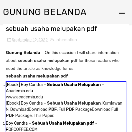
GUNUNG BELANDA
sebuah usaha melupakan pdf
September 19, 2022
information
Gunung Belanda
– On this occasion I will share information
about
sebuah usaha melupakan pdf
for those readers who
need the article as knowledge for us.
sebuah usaha melupakan pdf
[Ebook] Boy Candra –
Sebuah Usaha Melupakan
–
Academia.edu
www.academia.edu
[Ebook] Boy Candra –
Sebuah Usaha Melupakan
. Kurniawan
N. DownloadDownload
PDF
. Full
PDF
PackageDownload Full
PDF
Package. This Paper.
Boy Candra –
Sebuah Usaha Melupakan
.
pdf
–
PDFCOFFEE.COM